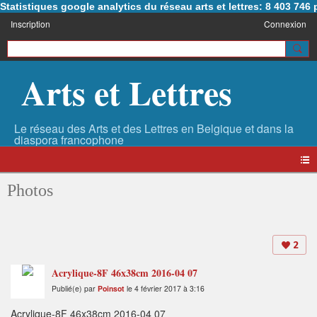
Statistiques google analytics du réseau arts et lettres: 8 403 74
Inscription
Connexion
Arts et Lettres
Photos
2
Acrylique-8F 46x38cm 2016-04 07
Publié(e) par
Poinsot
le 4 février 2017 à 3:16
Acrylique-8F 46x38cm 2016-04 07