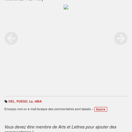
DEL
,
FUEGO
,
La
,
nINA
B
ali
Envoyez-moi un e-mail lorsque des commentaires sont laissés –
Suivre
s
e
s
:
Vous devez être membre de Arts et Lettres pour ajouter des
commentaires !