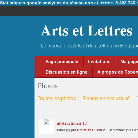
Statistiques google analytics du réseau arts et lettres: 8 403 74
Arts et Lettres
Page principale
Invitations
Ma pag
Discussion en ligne
A propos de Robert
Photos
Toutes les photos
Photos en exclusivité
abstraction # 17
Publié(e) par
Christian HEVIN
le 8 septembre 2011 à 