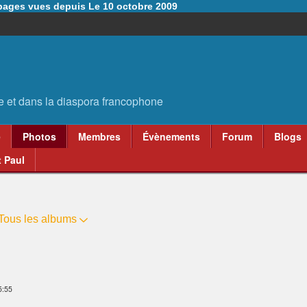
6 pages vues depuis Le 10 octobre 2009
e
Photos
Membres
Évènements
Forum
Blogs
 Paul
Tous les albums
5:55