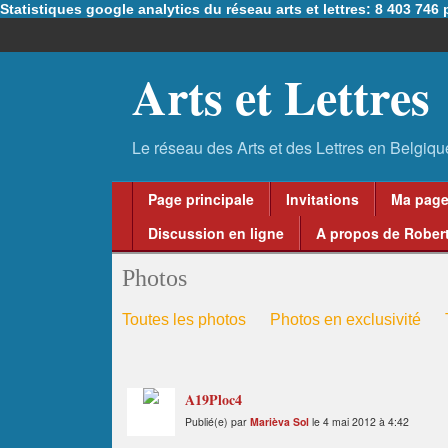
Statistiques google analytics du réseau arts et lettres: 8 403 74
Arts et Lettres
Page principale
Invitations
Ma pag
Discussion en ligne
A propos de Robert
Photos
Toutes les photos
Photos en exclusivité
A19Ploc4
Publié(e) par
Marièva Sol
le 4 mai 2012 à 4:42