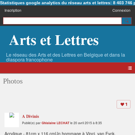
Statistiques google analytics du réseau arts et lettres: 8 403 74
Inscription
Connexion
Arts et Lettres
Photos
1
A Divinis
Publié(e) par
Ghislaine LECHAT
le 20 avril 2015 à 8:35
Acrylique - 81cm x 116 cmUn hommage à Vinci, van Eyck,