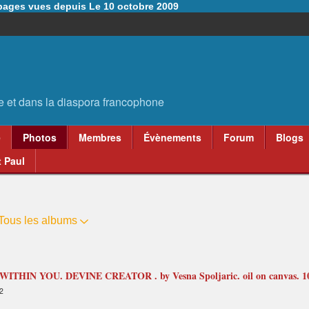
6 pages vues depuis Le 10 octobre 2009
e
Photos
Membres
Évènements
Forum
Blogs
 Paul
Tous les albums
IN YOU. DEVINE CREATOR . by Vesna Spoljaric. oil on canvas. 100
2