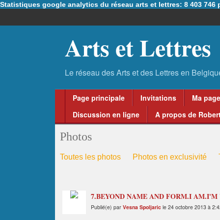
Statistiques google analytics du réseau arts et lettres: 8 403 74
Arts et Lettres
Page principale
Invitations
Ma pag
Discussion en ligne
A propos de Robert
Photos
Toutes les photos
Photos en exclusivité
7.BEYOND NAME AND FORM.I AM.I'M WITH
Publié(e) par
Vesna Spoljaric
le 24 octobre 2013 à 2:4