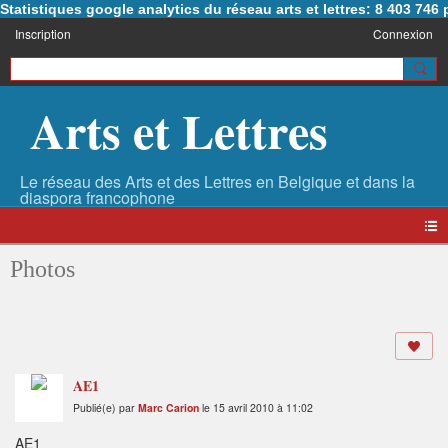
Statistiques google analytics du réseau arts et lettres: 8 403 74
Inscription
Connexion
Arts et Lettres
Photos
AE1
Publié(e) par
Marc Carion
le 15 avril 2010 à 11:02
AE1