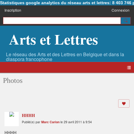
Statistiques google analytics du réseau arts et lettres: 8 403 74
Inscription
Connexion
Arts et Lettres
Photos
HHHH
Publié(e) par
Marc Carion
le 29 avril 2011 à 9:54
HHHH