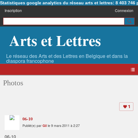
Statistiques google analytics du réseau arts et lettres: 8 403 74
Inscription
Connexion
Arts et Lettres
Photos
1
06-10
Publié(e) par
Gil
le 9 mars 2011 à 2:27
06-10