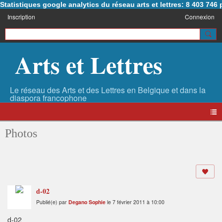
Statistiques google analytics du réseau arts et lettres: 8 403 74
Inscription
Connexion
Arts et Lettres
Photos
d-02
Publié(e) par
Degano Sophie
le 7 février 2011 à 10:00
d-02