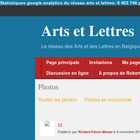
Statistiques google analytics du réseau arts et lettres: 8 403 74
Arts et Lettres
Page principale
Invitations
Ma pag
Discussion en ligne
A propos de Robert
Photos
Toutes les photos
Photos en exclusivité
12
Publié(e) par
Richard Faivre-Monzo
le 9 novembre 20