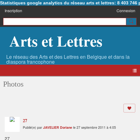
Statistiques google analytics du réseau arts et lettres: 8 403 74
Inscription
Connexion
Arts et Lettres
Photos
27
Publié(e) par
JAVELIER Doriane
le 27 septembre 2011 à 4:05
27