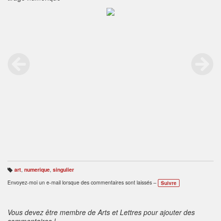
art
,
numerique
,
singulier
B
ali
Envoyez-moi un e-mail lorsque des commentaires sont laissés –
Suivre
s
e
s
:
Vous devez être membre de Arts et Lettres pour ajouter des
commentaires !