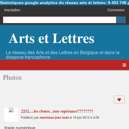
Statistiques google analytics du réseau arts et lettres: 8 403 74
Inscription
Connexion
Arts et Lettres
Photos
2212....les clones...une espérance????????
Publié(e) par
martineau jean louis
le 19 juin 2012 à 3:09
tirage numerique