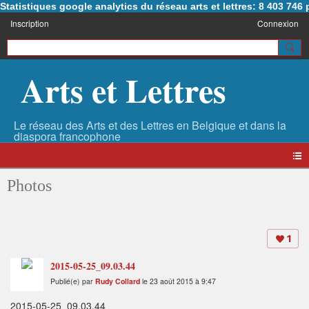
Statistiques google analytics du réseau arts et lettres: 8 403 74
Inscription
Connexion
Arts et Lettres
Photos
1
2015-05-25_09.03.44
Publié(e) par
Rudy Collard
le 23 août 2015 à 9:47
2015-05-25_09.03.44