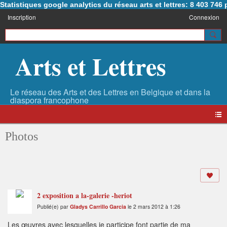
Statistiques google analytics du réseau arts et lettres: 8 403 74
Inscription
Connexion
Arts et Lettres
Photos
2 exposition a la-galerie -heriot
Publié(e) par
Gladys Carrillo Garcia
le 2 mars 2012 à 1:26
Les œuvres avec lesquelles je participe font partie de ma