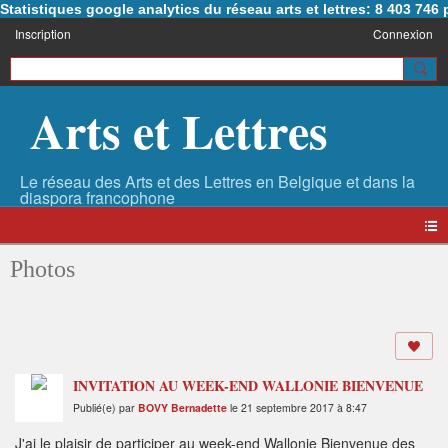
Statistiques google analytics du réseau arts et lettres: 8 403 74
Inscription
Connexion
Arts et Lettres
Photos
INVITATION AU WEEK-END WALLONIE BIENVENUE
Publié(e) par
BOVY Bernadette
le 21 septembre 2017 à 8:47
J'ai le plaisir de participer au week-end Wallonie Bienvenue des