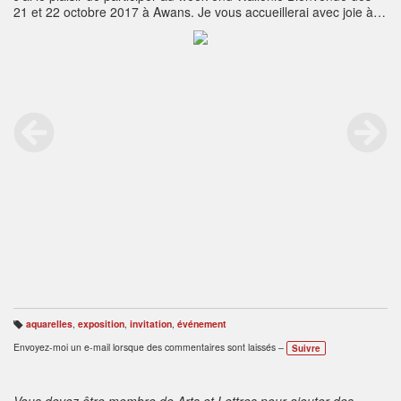
21 et 22 octobre 2017 à Awans. Je vous accueillerai avec joie à
l'église d'Hognoul de 10 h à 17 h.71 participants vous
proposeront de découvrir leur passion durant tout le week-
endRenseignements sur :
https://www.walloniebienvenue.be/ambassadeur.php?
id_mem=14531
aquarelles
,
exposition
,
invitation
,
événement
B
ali
Envoyez-moi un e-mail lorsque des commentaires sont laissés –
Suivre
s
e
s
:
Vous devez être membre de Arts et Lettres pour ajouter des