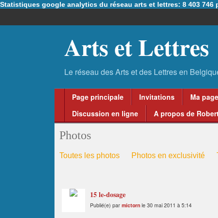
Statistiques google analytics du réseau arts et lettres: 8 403 74
Arts et Lettres
Page principale
Invitations
Ma pag
Discussion en ligne
A propos de Robert
Photos
Toutes les photos
Photos en exclusivité
15 le-dosage
Publié(e) par
mictorn
le 30 mai 2011 à 5:14