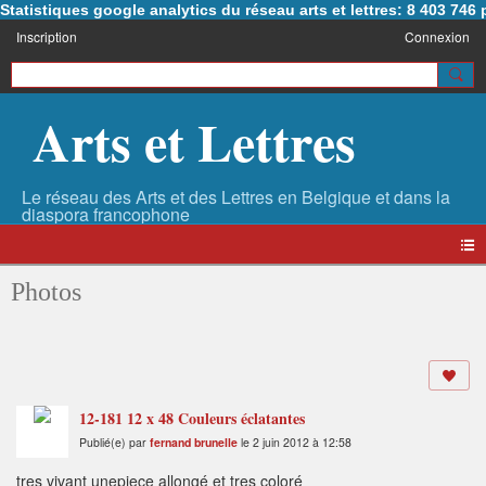
Statistiques google analytics du réseau arts et lettres: 8 403 74
Inscription
Connexion
Arts et Lettres
Photos
12-181 12 x 48 Couleurs éclatantes
Publié(e) par
fernand brunelle
le 2 juin 2012 à 12:58
tres vivant unepiece allongé et tres coloré