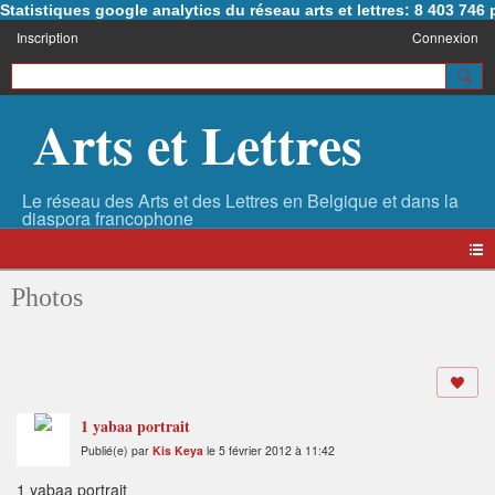
Statistiques google analytics du réseau arts et lettres: 8 403 74
Inscription
Connexion
Arts et Lettres
Photos
1 yabaa portrait
Publié(e) par
Kis Keya
le 5 février 2012 à 11:42
1 yabaa portrait