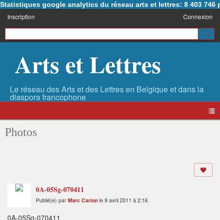
Statistiques google analytics du réseau arts et lettres: 8 403 74
Inscription
Connexion
Arts et Lettres
Photos
0A-05Sg-070411
Publié(e) par
Marc Carion
le 9 avril 2011 à 2:16
0A-05Sg-070411