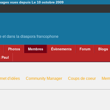
6 pages vues depuis Le 10 octobre 2009
e
Photos
Membres
Évènements
Forum
Blogs
 Paul
rnet d'idées
Community Manager
Coups de coeur
Memb
Membre attaché critique artistique
Société des pastelliste