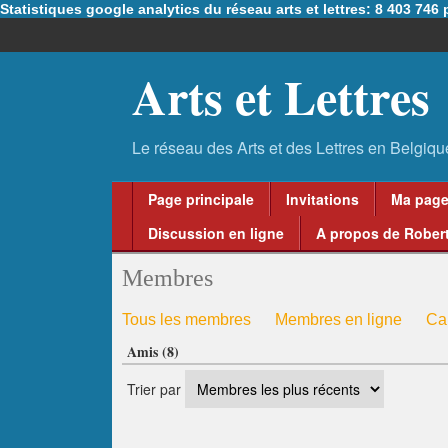
Statistiques google analytics du réseau arts et lettres: 8 403 74
Arts et Lettres
Page principale
Invitations
Ma pag
Discussion en ligne
A propos de Robert
Membres
Tous les membres
Membres en ligne
Ca
Amis (8)
La Flore dans l'art et l'histoire
Membre Vip
administrateur théâtres
Trier par