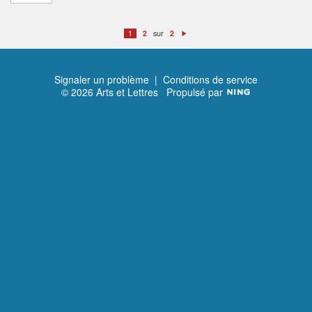
sur
1
2
2
S
ui
v
a
n
t
Signaler un problème
|
Conditions de service
© 2026 Arts et Lettres
Propulsé par