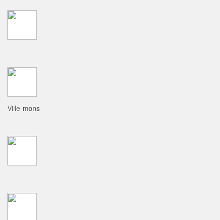
Ville
mons