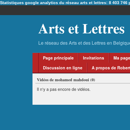
Statistiques google analytics du réseau arts et lettres: 8 403 74
Arts et Lettres
Page principale
Invitations
Ma pag
Discussion en ligne
A propos de Robert
Vidéos de mohamed mahdoui (0)
Il n'y a pas encore de vidéos.