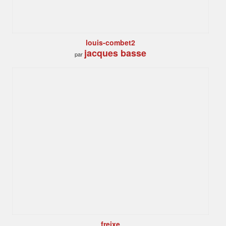
louis-combet2
jacques basse
par
freixe