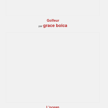
Golfeur
grace boica
par
L'ocean