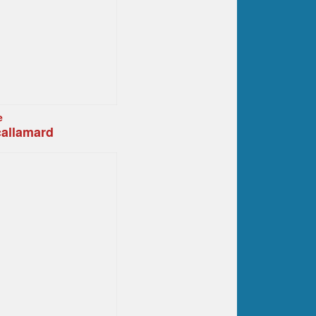
e
callamard