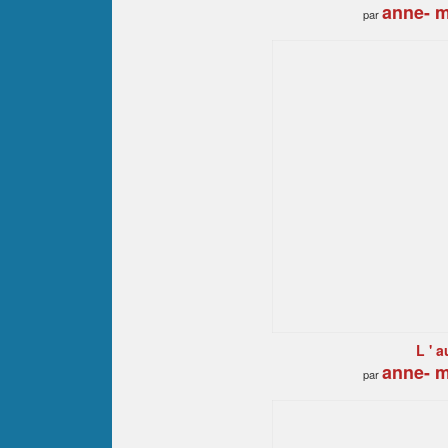
anne- m
par
L ' a
anne- m
par