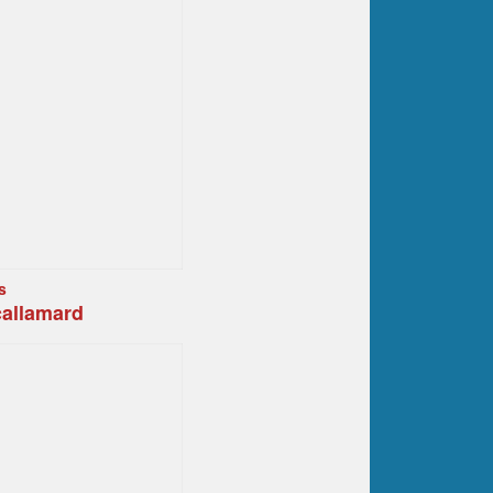
s
callamard