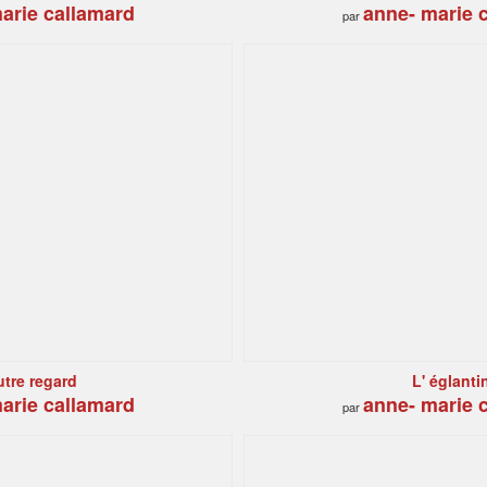
arie callamard
anne- marie 
par
utre regard
L' églanti
arie callamard
anne- marie 
par