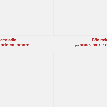
demoiselle
Pêle-mêl
arie callamard
anne- marie 
par