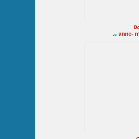
B
anne- m
par
C