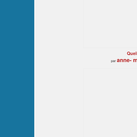
Quelq
anne- m
par