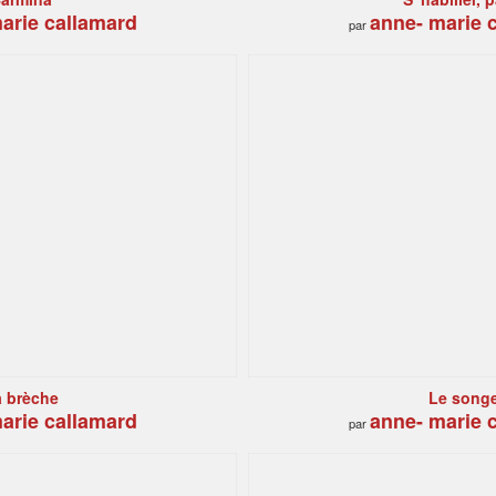
arie callamard
anne- marie 
par
a brèche
Le song
arie callamard
anne- marie 
par