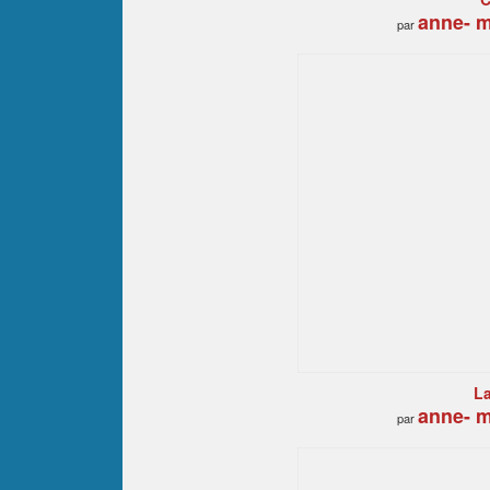
anne- m
par
L
anne- m
par