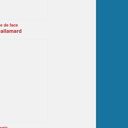
e de face
callamard
artir