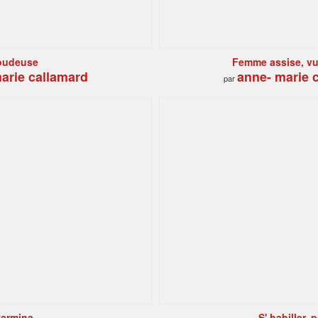
oudeuse
Femme assise, vu
arie callamard
anne- marie 
par
armina
S' habiller, p