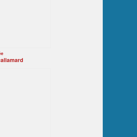
ée
callamard