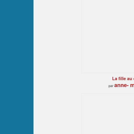
La fille au
anne- m
par