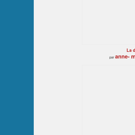
La 
anne- m
par