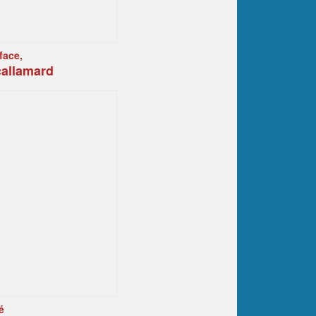
face,
callamard
é