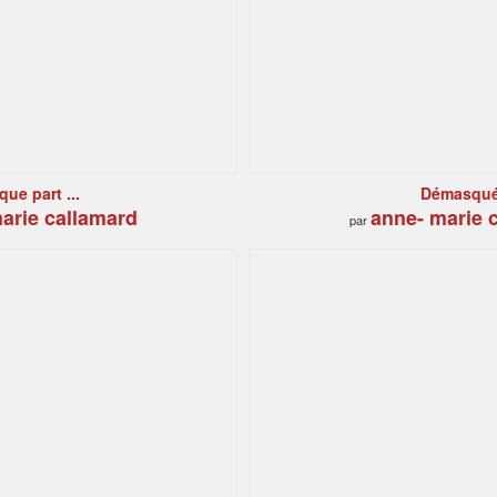
ue part ...
Démasqu
arie callamard
anne- marie 
par