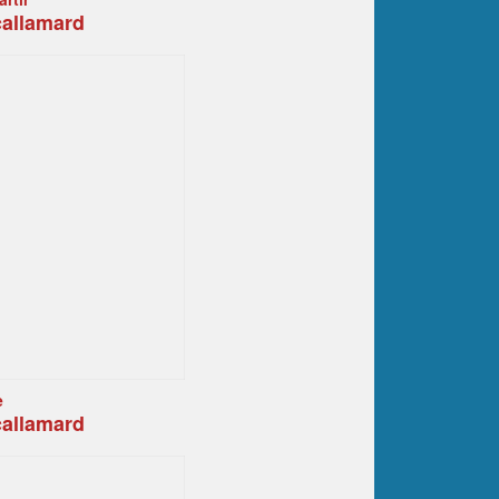
callamard
e
callamard