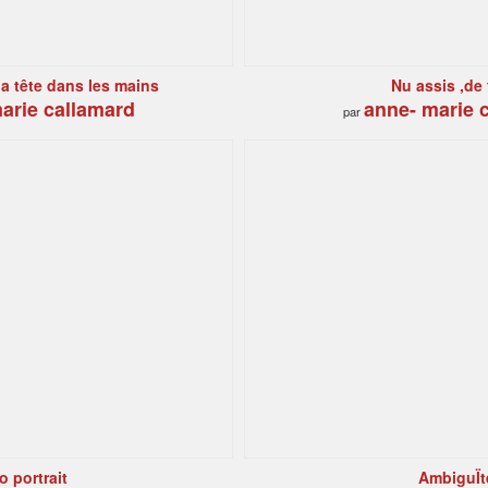
la tête dans les mains
Nu assis ,de 
arie callamard
anne- marie 
par
o portrait
AmbiguÏt