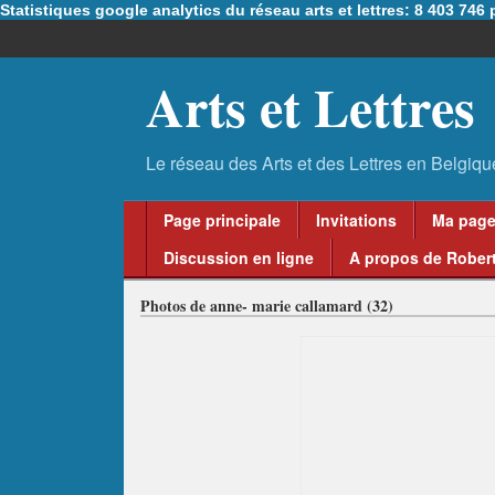
Statistiques google analytics du réseau arts et lettres: 8 403 74
Arts et Lettres
Page principale
Invitations
Ma pag
Discussion en ligne
A propos de Robert
Photos de anne- marie callamard (32)