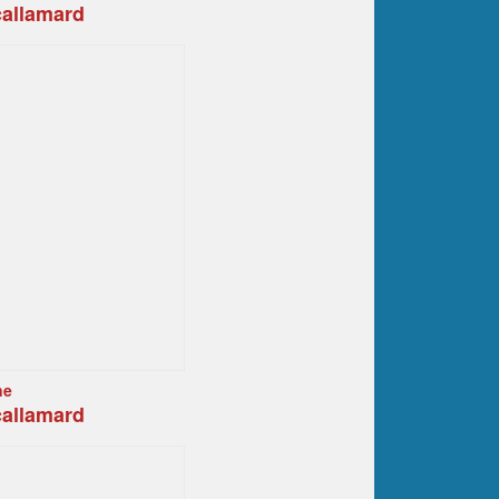
callamard
ne
callamard