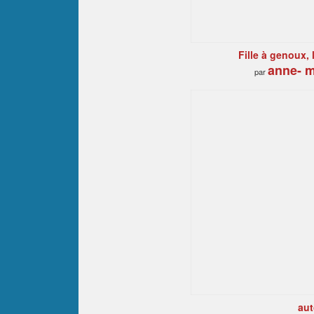
Fille à genoux, 
anne- m
par
aut