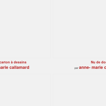
 carton à dessins
Nu de do
arie callamard
anne- marie 
par