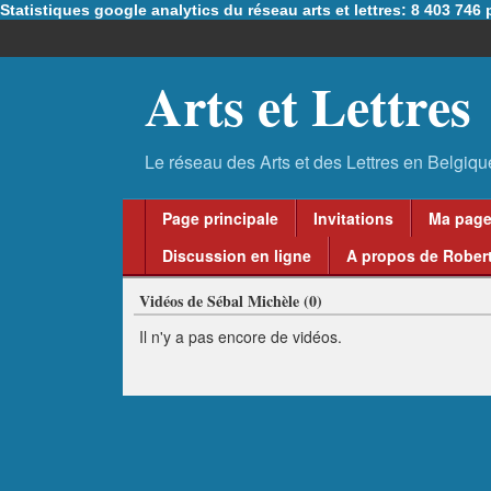
Statistiques google analytics du réseau arts et lettres: 8 403 74
Arts et Lettres
Page principale
Invitations
Ma pag
Discussion en ligne
A propos de Robert
Vidéos de Sébal Michèle (0)
Il n'y a pas encore de vidéos.