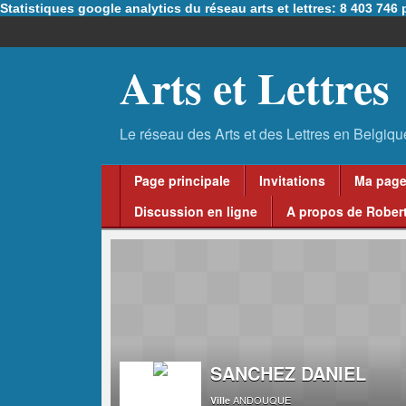
Statistiques google analytics du réseau arts et lettres: 8 403 74
Arts et Lettres
Page principale
Invitations
Ma pag
Discussion en ligne
A propos de Robert
SANCHEZ DANIEL
ANDOUQUE
Ville