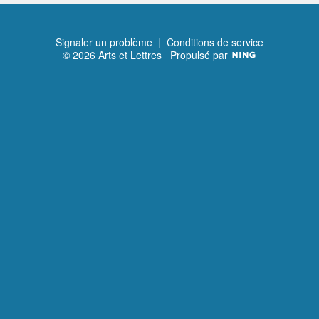
Premier
Précédent
Suivant
Signaler un problème
|
Conditions de service
© 2026 Arts et Lettres
Propulsé par