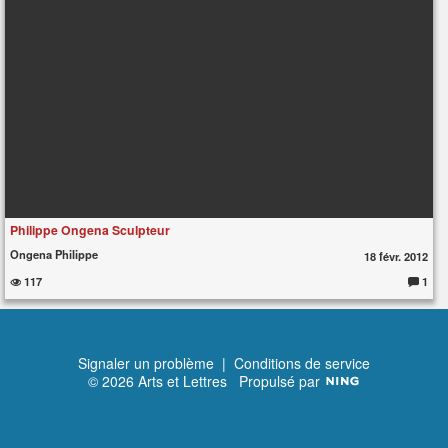
Philippe Ongena Sculpteur
Ongena Philippe
18 févr. 2012
117
1
Commen
Signaler un problème
|
Conditions de service
© 2026 Arts et Lettres
Propulsé par