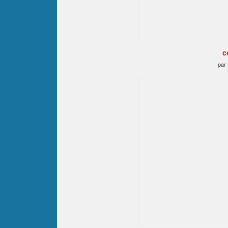
c
par