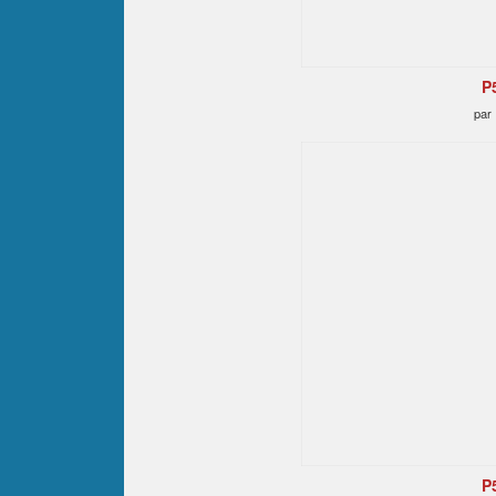
P
par
P