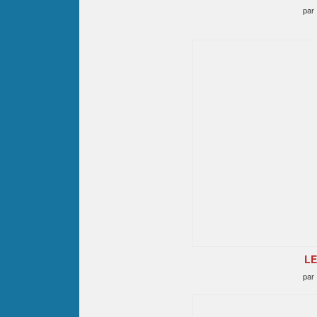
par
LE
par