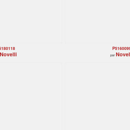
5180118
P516009
Novelli
Novel
par