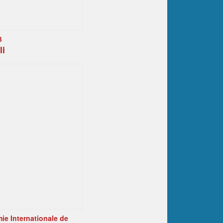
3
li
ie Internationale de