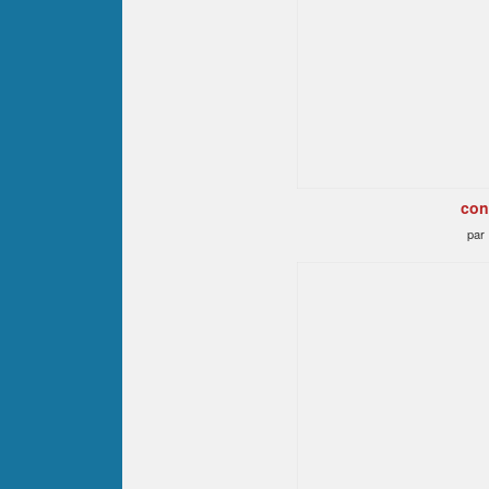
con
par