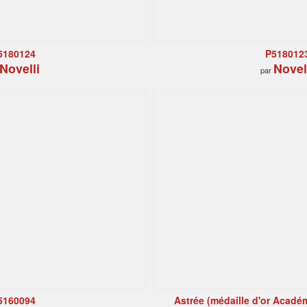
5180124
P518012
Novelli
Novel
par
5160094
Astrée (médaille d'or Académ