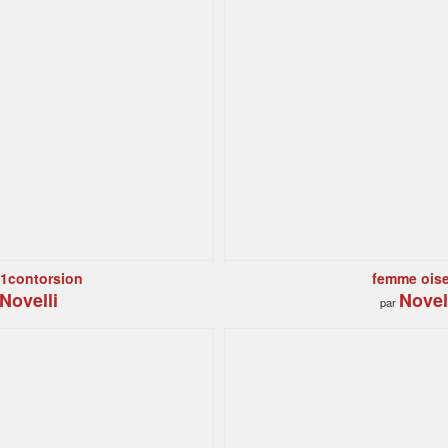
01contorsion
femme ois
Novelli
Novel
par