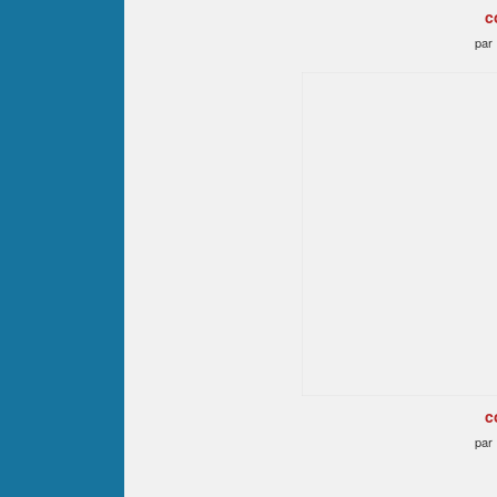
c
par
c
par