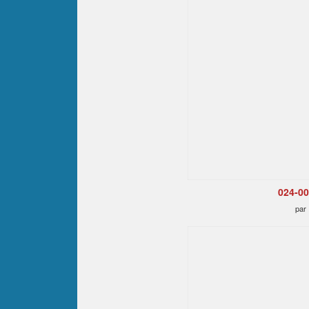
024-0
par