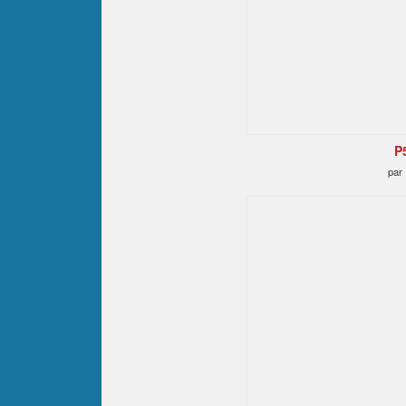
P
par