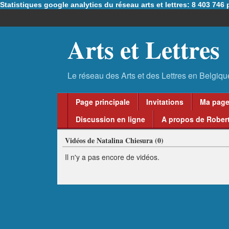
Statistiques google analytics du réseau arts et lettres: 8 403 74
Arts et Lettres
Page principale
Invitations
Ma pag
Discussion en ligne
A propos de Robert
Vidéos de Natalina Chiesura (0)
Il n'y a pas encore de vidéos.