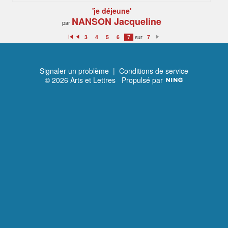
'je déjeune'
NANSON Jacqueline
par
sur
3
4
5
6
7
7
Premier
Précédent
Suivant
Signaler un problème
|
Conditions de service
© 2026 Arts et Lettres
Propulsé par