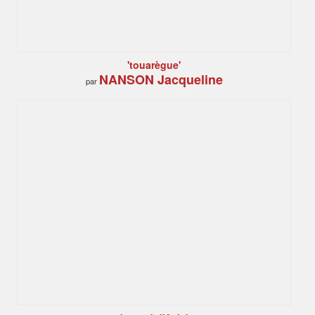
'touarègue'
NANSON Jacqueline
par