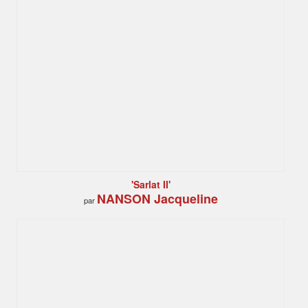
'Sarlat II'
NANSON Jacqueline
par