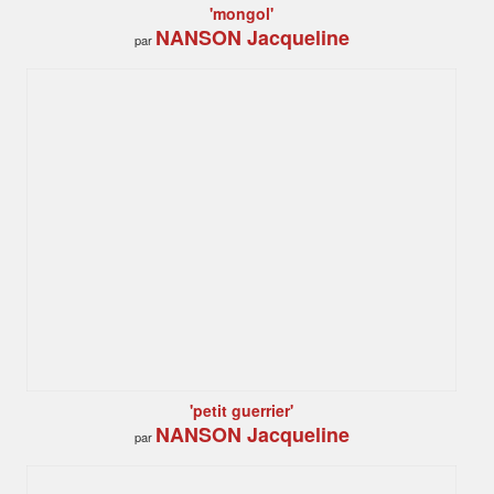
'mongol'
NANSON Jacqueline
par
'petit guerrier'
NANSON Jacqueline
par