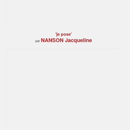
'je pose'
NANSON Jacqueline
par