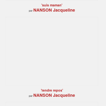
'suis maman'
NANSON Jacqueline
par
'tendre repos'
NANSON Jacqueline
par