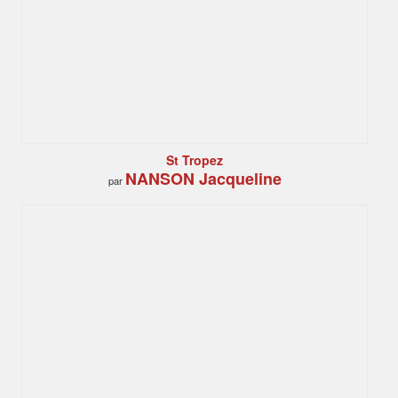
St Tropez
NANSON Jacqueline
par