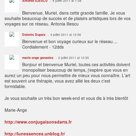
Antonia ILIESCU
4 juillet 2011 at 1:38
Bienvenue, Muriel, dans cette grande famille. Je vous
souhaite beaucoup de succès et de plaisirs artistiques lors de vos
voyages sur ce réseau. Antonia Iliescu
Dolorès Dupaix
4 juillet 2011 at 12:06
Bienvenue et bon voyage curieux sur le réseau....
Cordialement - 12dds
marie-ange gonzales
2 juillet 2011 at 10:35
Bonjour et bienvenue Muriel, toutes ces activités doivent
monopoliser beaucoup de temps, j'espère que vous en
aurez un peu pour nous permettre de mieux vous connaître. L'art
est souvent une thérapie, vous avez allié les deux c'est
formidable.
Je vous souhaite un très bon week-end et vous dis à très bientôt
Marie-Ange
http://www.conjugaisonsdarts.fr
http://lunessences.unblog.fr/