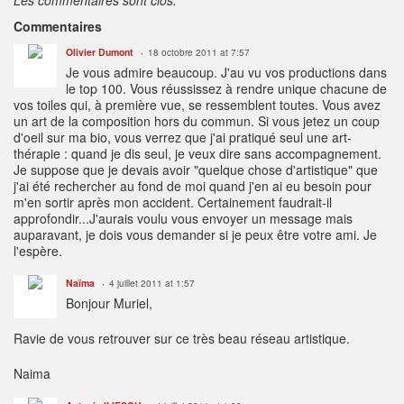
Les commentaires sont clos.
Commentaires
Olivier Dumont
18 octobre 2011 at 7:57
Je vous admire beaucoup. J'au vu vos productions dans
le top 100. Vous réussissez à rendre unique chacune de
vos toiles qui, à première vue, se ressemblent toutes. Vous avez
un art de la composition hors du commun. Si vous jetez un coup
d'oeil sur ma bio, vous verrez que j'ai pratiqué seul une art-
thérapie : quand je dis seul, je veux dire sans accompagnement.
Je suppose que je devais avoir "quelque chose d'artistique" que
j'ai été rechercher au fond de moi quand j'en ai eu besoin pour
m'en sortir après mon accident. Certainement faudrait-il
approfondir...J'aurais voulu vous envoyer un message mais
auparavant, je dois vous demander si je peux être votre ami. Je
l'espère.
Naïma
4 juillet 2011 at 1:57
Bonjour Muriel,
Ravie de vous retrouver sur ce très beau réseau artistique.
Naima