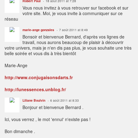
Robert Paul
18 août 2011 at 7:28
Vous nous invitez à vous retrouver sur facebook et sur
votre site. Moi, je vous invite à communiquer sur ce
réseau
marie-ange gonzales
7 août 2011 at 8:49
Bonsoir et bienvenue Bernard, d'après vos lignes de
travail, nous aurons beaucoup de plaisir à découvrir
votre univers, mais je n'en dis pas plus, je vous souhaite une très
belle soirée et vous dis à très bientôt
Marie-Ange
http://www.conjugaisonsdarts.fr
http://lunessences.unblog.fr/
Liliane Boulvin
6 août 2011 at 8:33
Bonjour et bienvenue Bernard .
Ici, vous verrez , le mot 'ennui' n'existe pas !
Bon dimanche .