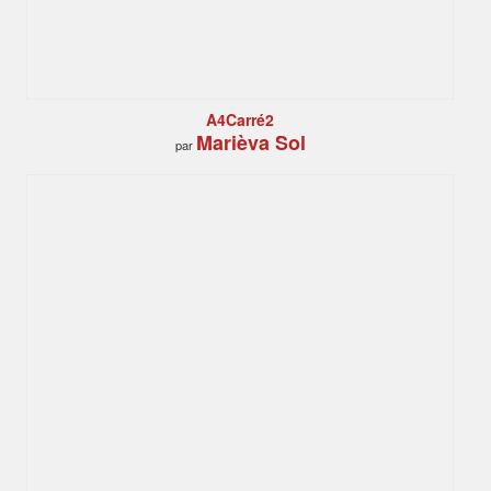
A4Carré2
Marièva Sol
par