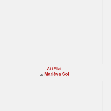
A11Plic1
Marièva Sol
par