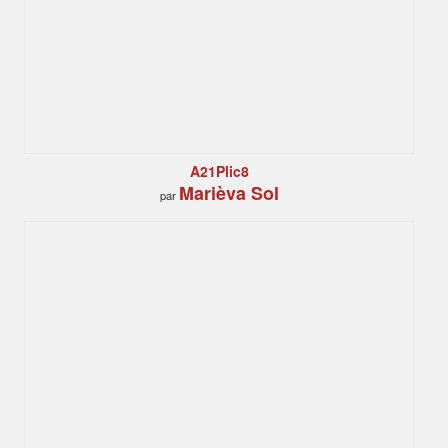
A21Plic8
Marièva Sol
par