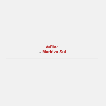
A5Plic7
Marièva Sol
par