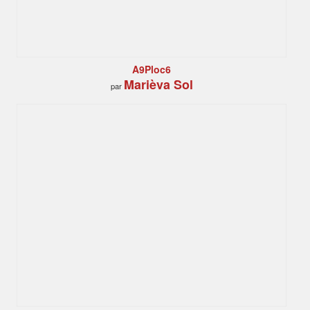
A9Ploc6
Marièva Sol
par