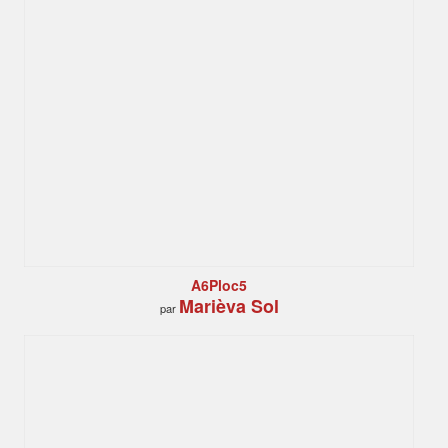
A6Ploc5
Marièva Sol
par