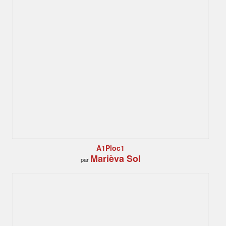
A1Ploc1
Marièva Sol
par