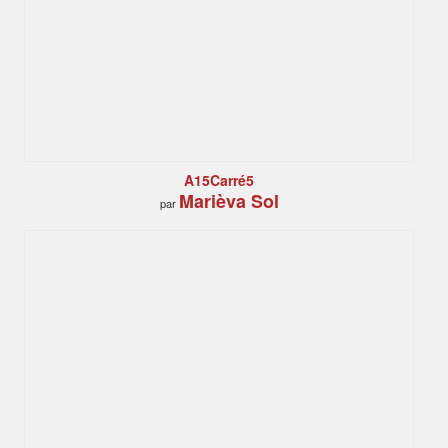
A15Carré5
Marièva Sol
par