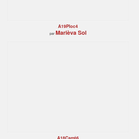
A19Ploc4
Marièva Sol
par
A18Carré6