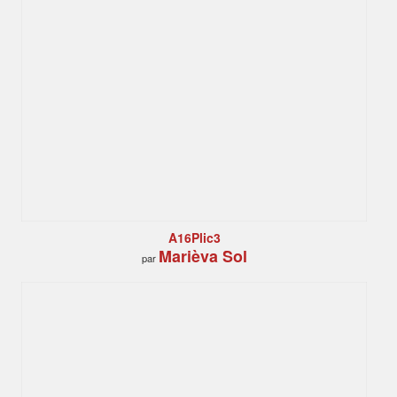
A16Plic3
Marièva Sol
par