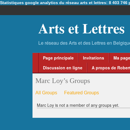
Statistiques google analytics du réseau arts et lettres: 8 403 74
Arts et Lettres
Page principale
Invitations
Ma pag
Discussion en ligne
A propos de Robert
Marc Loy’s Groups
All Groups
Featured Groups
Marc Loy is not a member of any groups yet.