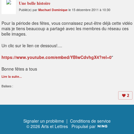
Une belle histoire
Publié(e) par
Machuel Dominique
le 15 décembre 2011 à 10:30
Pour la période des fêtes, vous connaissez peut-être déjà cette vidéo
mais je tiens beaucoup a partagé avec les membres du réseau ces
belle images.
Un clic sur le lien ce dessous!....
https://www.youtube.com/embed/YBIwCdvhgX4?rel=0
"
Bonne fêtes a tous
Lire la suite...
Balises :
2
Signaler un problème
|
Conditions de service
© 2026 Arts et Lettres
Propulsé par