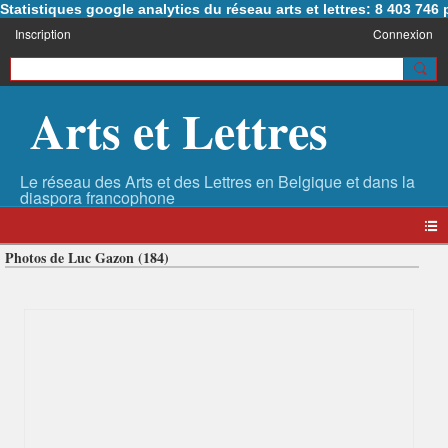
Statistiques google analytics du réseau arts et lettres: 8 403 74
Inscription
Connexion
Arts et Lettres
Photos de Luc Gazon (184)