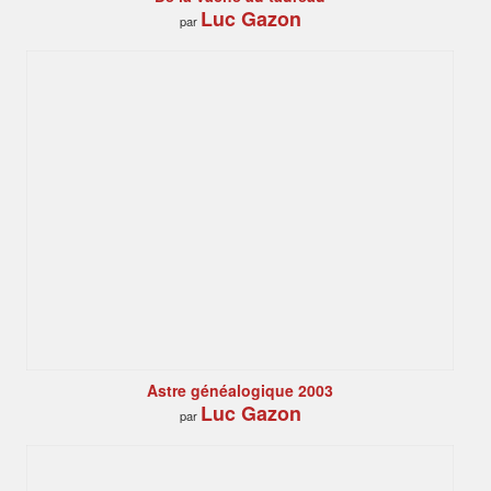
Luc Gazon
par
Astre généalogique 2003
Luc Gazon
par