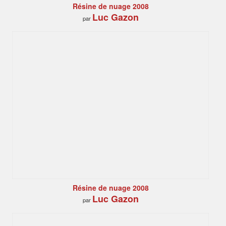
Résine de nuage 2008
Luc Gazon
par
Résine de nuage 2008
Luc Gazon
par