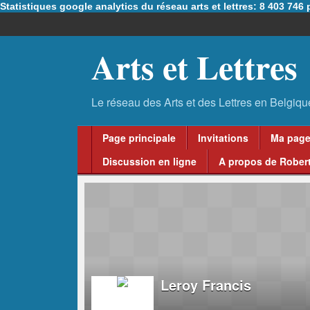
Statistiques google analytics du réseau arts et lettres: 8 403 74
Arts et Lettres
Page principale
Invitations
Ma pag
Discussion en ligne
A propos de Robert
Leroy Francis