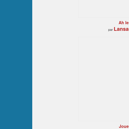
Ah l
Lansa
par
Joueu