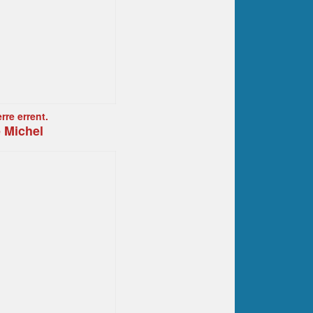
rre errent.
 Michel