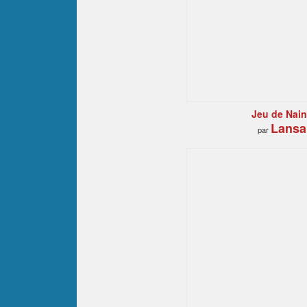
Jeu de Nains
Lansa
par