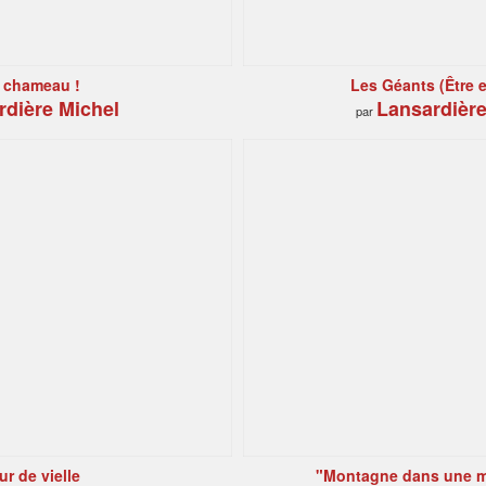
e chameau !
Les Géants (Être e
rdière Michel
Lansardière
par
r de vielle
"Montagne dans une m