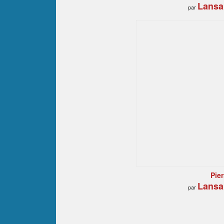
Lansa
par
Pier
Lansa
par