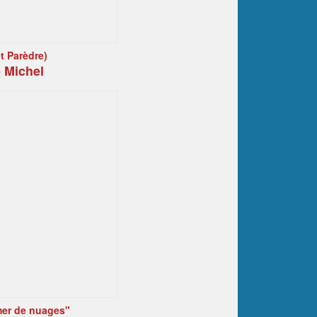
t Parèdre)
 Michel
er de nuages"