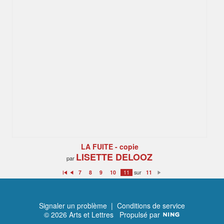
LA FUITE - copie
LISETTE DELOOZ
par
sur
7
8
9
10
11
11
Premier
Précédent
Suivant
Signaler un problème
|
Conditions de service
© 2026 Arts et Lettres
Propulsé par