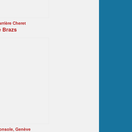
arrière Cheret
e Brazs
 Console, Genève