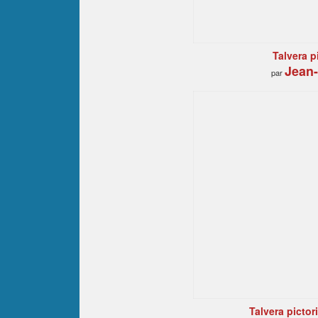
Talvera pi
Jean-
par
Talvera pictori