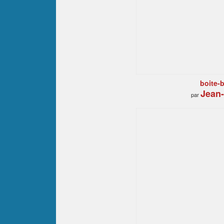
boite-
Jean-
par