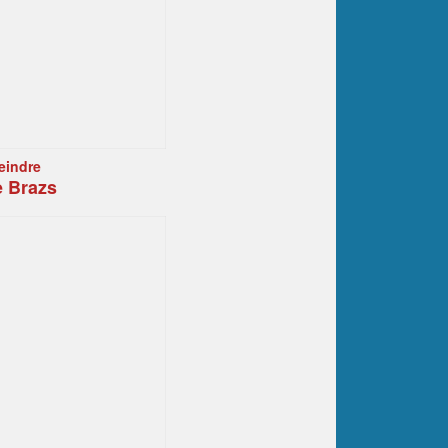
eindre
e Brazs