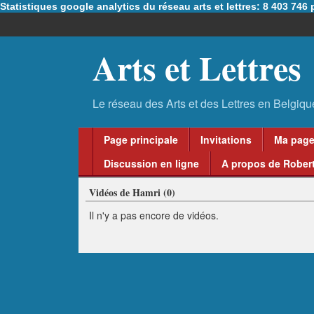
Statistiques google analytics du réseau arts et lettres: 8 403 74
Arts et Lettres
Page principale
Invitations
Ma pag
Discussion en ligne
A propos de Robert
Vidéos de Hamri (0)
Il n'y a pas encore de vidéos.