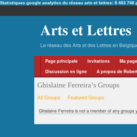
Statistiques google analytics du réseau arts et lettres: 8 403 74
Arts et Lettres
Page principale
Invitations
Ma pag
Discussion en ligne
A propos de Robert
Ghislaine Ferreira’s Groups
All Groups
Featured Groups
Ghislaine Ferreira is not a member of any groups y