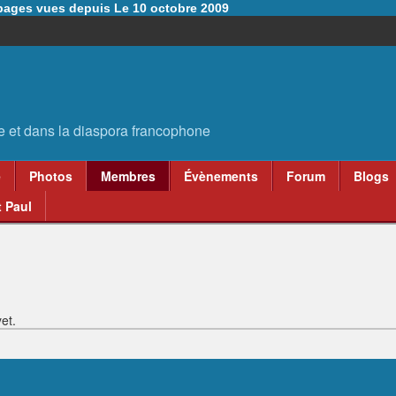
6 pages vues depuis Le 10 octobre 2009
e
Photos
Membres
Évènements
Forum
Blogs
 Paul
et.