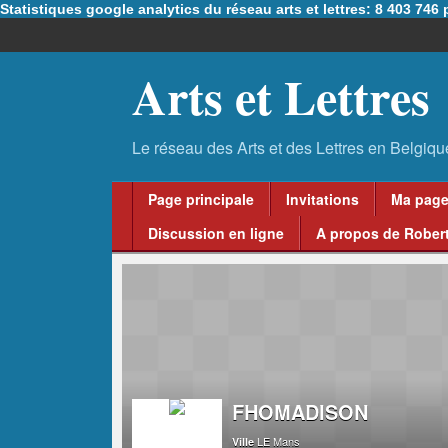
Statistiques google analytics du réseau arts et lettres: 8 403 74
Arts et Lettres
Page principale
Invitations
Ma pag
Discussion en ligne
A propos de Robert
FHOMADISON
LE Mans
Ville