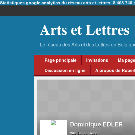
Statistiques google analytics du réseau arts et lettres: 8 403 74
Arts et Lettres
Page principale
Invitations
Ma pag
Discussion en ligne
A propos de Robert
Dominique EDLER
Bar-sur-Aube
Ville