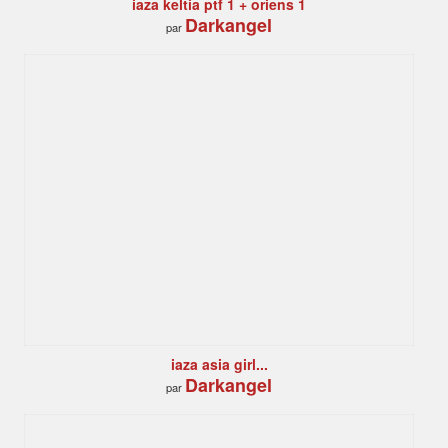
iaza keltia ptf 1 + oriens 1
Darkangel
par
iaza asia girl...
Darkangel
par