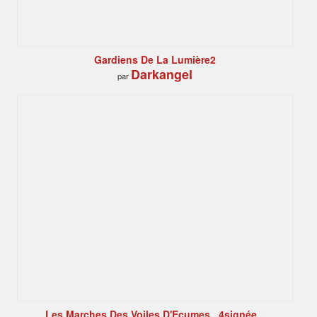
Gardiens De La Lumière2
Darkangel
par
Les Marches Des Voiles D'Ecumes...4signée...