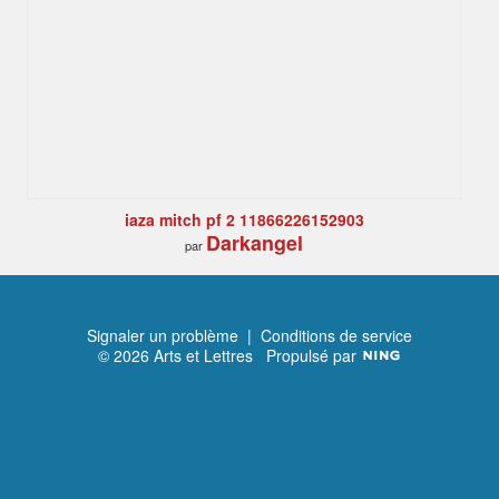
iaza mitch pf 2 11866226152903
Darkangel
par
Signaler un problème
|
Conditions de service
© 2026 Arts et Lettres
Propulsé par