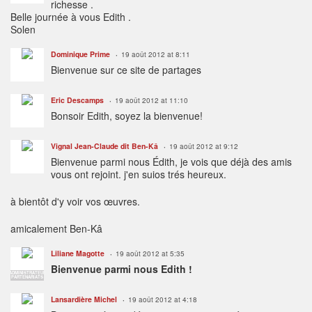
richesse .
Belle journée à vous Edith .
Solen
Dominique Prime
19 août 2012 at 8:11
Bienvenue sur ce site de partages
Eric Descamps
19 août 2012 at 11:10
Bonsoir Edith, soyez la bienvenue!
Vignal Jean-Claude dit Ben-Kâ
19 août 2012 at 9:12
Bienvenue parmi nous Édith, je vois que déjà des amis
vous ont rejoint. j'en suios trés heureux.
à bientôt d'y voir vos œuvres.
amicalement Ben-Kâ
Liliane Magotte
19 août 2012 at 5:35
Bienvenue parmi nous Edith !
ADMINISTRATEUR
PARTENARIATS
Lansardière Michel
19 août 2012 at 4:18